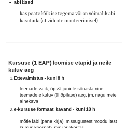
abilised
kas peate kõik ise tegema või on võimalik abi 
kasutada (nt videote monteerimisel)
Kursuse (1 EAP) loomise etapid ja neile 
kuluv aeg 
Ettevalmistus 
- kuni 8 h
teemade valik, õpiväljunidte sõnastamine, 
teemadele kuluv (üliõpilase) aeg, jm, nagu meie 
ainekava 
e-kursuse formaat
, 
kavand - kuni 10 h
mõtle läbi (pane kirja), missugustest moodulitest 
kursus koosneb, mis järjekorras,