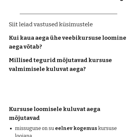
Siit leiad vastused küsimustele
Kui kaua aega ühe veebikursuse loomine 
aega võtab?
Millised tegurid mõjutavad kursuse 
valmimisele kuluvat aega?
Kursuse loomisele kuluvat aega 
mõjutavad
missugune on su 
eelnev kogemus
 kursuse 
loojana