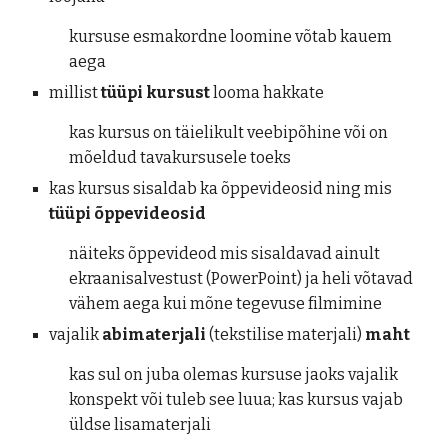
kursuse esmakordne loomine võtab kauem 
aega
millist 
tüüpi kursust
 looma hakkate
kas kursus on täielikult veebipõhine või on 
mõeldud tavakursusele toeks
kas kursus sisaldab ka õppevideosid ning mis 
tüüpi õppevideosid
näiteks õppevideod mis sisaldavad ainult 
ekraanisalvestust (PowerPoint) ja heli võtavad 
vähem aega kui mõne tegevuse filmimine
vajalik 
abimaterjali 
(tekstilise materjali) 
maht
kas sul on juba olemas kursuse jaoks vajalik 
konspekt või tuleb see luua; kas kursus vajab 
üldse lisamaterjali