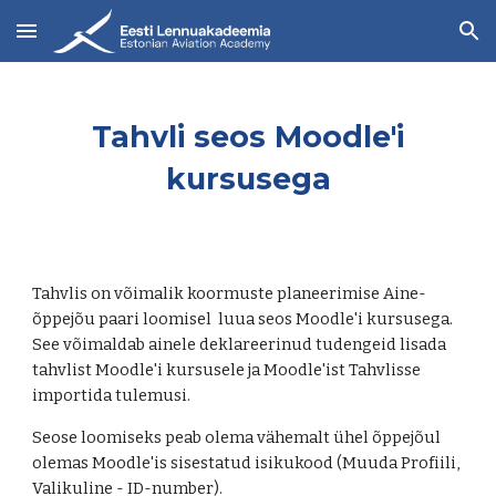
Skip to main content
Skip to navigation
Tahvli seos Moodle'i
kursusega
Tahvlis on võimalik koormuste planeerimise Aine-
õppejõu paari loomisel luua seos Moodle'i kursusega.
See võimaldab ainele deklareerinud tudengeid lisada
tahvlist Moodle'i kursusele ja Moodle'ist Tahvlisse
importida tulemusi.
Seose loomiseks peab olema vähemalt ühel õppejõul
olemas Moodle'is sisestatud isikukood (Muuda Profiili,
Valikuline - ID-number).