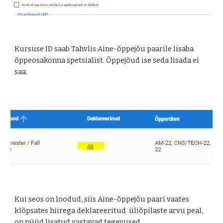
Kursuse ID saab Tahvlis Aine-õppejõu paarile lisaba
õppeosakonna spetsialist. Õppejõud ise seda lisada ei
saa.
Kui seos on loodud, siis Aine-õppejõu paari vaates
klõpsates hiirega deklareeritud üliõpilaste arvu peal,
on nüüd lisatud vastavad tegevused.