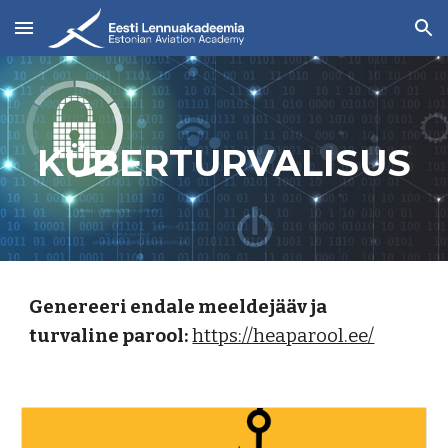
Skip to main content
Skip to navigation
KÜBERTURVALISUS
Genereeri endale meeldejääv ja 
turvaline parool:
https://heaparool.ee/